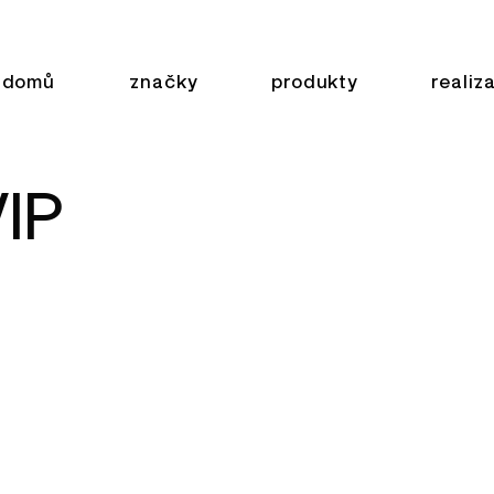
domů
značky
produkty
realiz
VIP