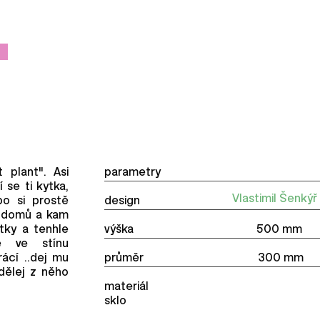
t plant". Asi
parametry
 se ti kytka,
Vlastimil Šenkýř
bo si prostě
design
š domů a kam
tky a tenhle
výška 500 mm
e ve stínu
rácí ..dej mu
průměr 300 mm
dělej z něho
materiál
sklo