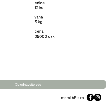
edice
12 ks
váha
5 kg
cena
25000
czk
Objednávejte zde
marsLAB s.ro.