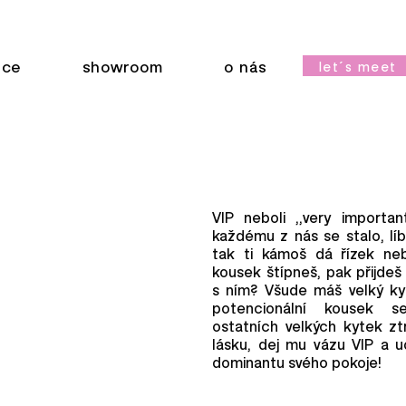
ace
showroom
o nás
let´s meet
VIP neboli ,,very importan
každému z nás se stalo, líbí
tak ti kámoš dá řízek ne
kousek štípneš, pak přijde
s ním? Všude máš velký ky
potencionální kousek s
ostatních velkých kytek zt
lásku, dej mu vázu VIP a u
dominantu svého pokoje!