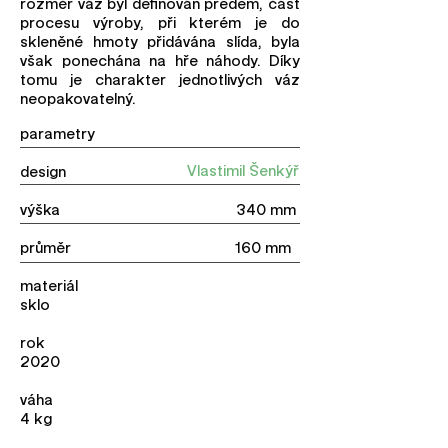
rozměr váz byl definován předem, část
procesu výroby, při kterém je do
skleněné hmoty přidávána slída, byla
však ponechána na hře náhody. Díky
tomu je charakter jednotlivých váz
neopakovatelný.
parametry
Vlastimil Šenkýř
design
výška 340 mm
průměr 160 mm
materiál
sklo
rok
2020
váha
4 kg