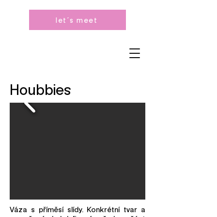
let´s meet
Houbbies
Váza s příměsí slídy. Konkrétní tvar a