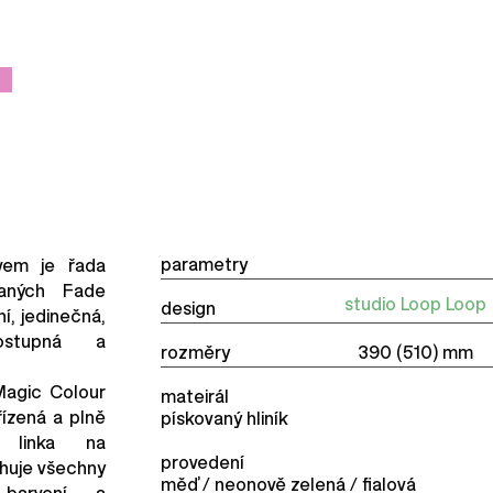
parametry
vem je řada
vaných Fade
studio Loop Loop
design
í, jedinečná,
ostupná a
rozměry 390 (510) mm
 Magic Colour
mateirál
ízená a plně
pískovaný hliník
í linka na
provedení
ahuje všechny
měď / neonově zelená / fialová
barvení a