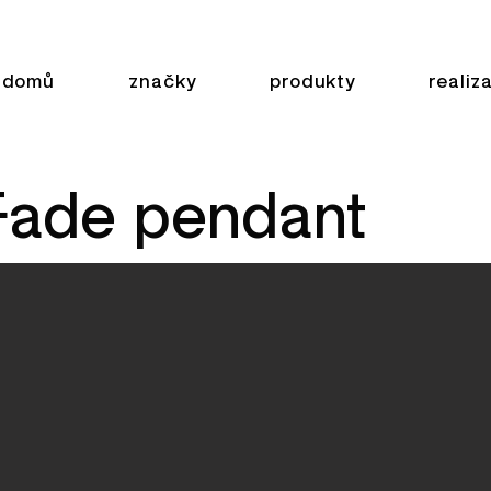
domů
značky
produkty
realiz
Fade pendant