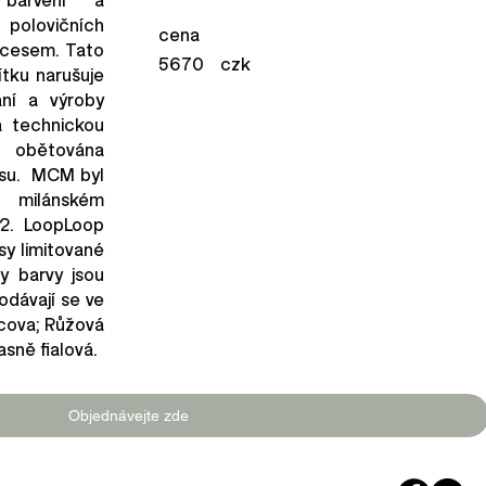
polovičních
cena
ocesem. Tato
5670
czk
ítku narušuje
ání a výroby
a technickou
a obětována
esu. MCM byl
 milánském
22. LoopLoop
sy limitované
y barvy jsou
odávají se ve
cova; Růžová
sně fialová.
Objednávejte zde