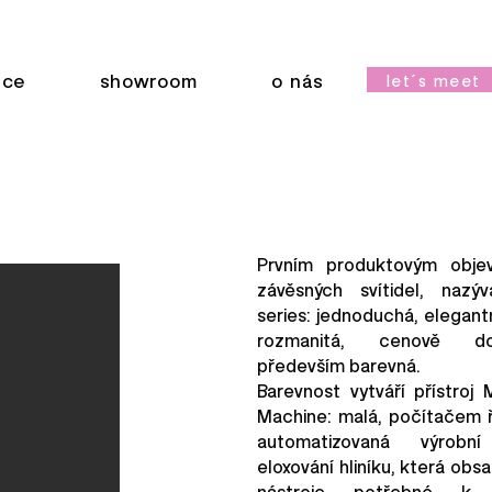
ace
showroom
o nás
let´s meet
Prvním produktovým obje
závěsných svítidel, nazý
series: jednoduchá, elegantn
rozmanitá, cenově d
především barevná.
Barevnost vytváří přístroj
Machine: malá, počítačem ř
automatizovaná výrobn
eloxování hliníku, která obs
nástroje potřebné k 