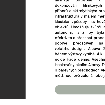
dokončování hliníkových 
příborů elektrolytickým pr
infrastruktura v malém měř
klasické způsoby navrhov
objektů. Umožňuje tvůrčí 
autonomii, aniž by byl
efektivita a přesnost proc
poprvé představen na
veletrhu designu Alcova 
během výstavy vyráběl 4 ku
edice Fade denně. Všechn
inspirovány okolím Alcovy. D
3 barevných přechodech Al
měď, neonově zelená nebo ja