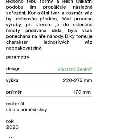
jednoho typu formy a jejich unikátní
podobu jim propůjčuje následné
seřezání. Konkrétní tvar a rozměr váz
byl definován předem, část procesu
výroby, při kterém je do skleněné
hmoty přidávána slída, byla však
ponechána na hře náhody. Díky tomu je
charakter jednotlivých váz
neopakovatelný.
parametry
design
Vlastimil Šenkýř
výška 230-275 mm
průměr 170 mm
materiál
sklo s příměsí slídy
rok
2020