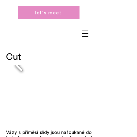
let´s meet
Cut
Vázy s příměsí slídy jsou nafoukané do