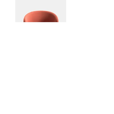
křeslo Belle Tub LO